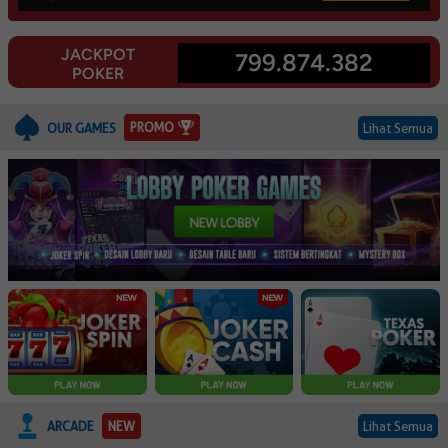
JACKPOT
799.874.382
POKER
PROMO
OUR GAMES
Lihat Semua
ARCADE
NEW
Lihat Semua