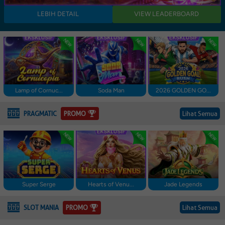
Lamp of Cornuc...
Soda Man
2026 GOLDEN GO...
PROMO
PRAGMATIC
Lihat Semua
Super Serge
Hearts of Venu...
Jade Legends
PROMO
SLOT MANIA
Lihat Semua