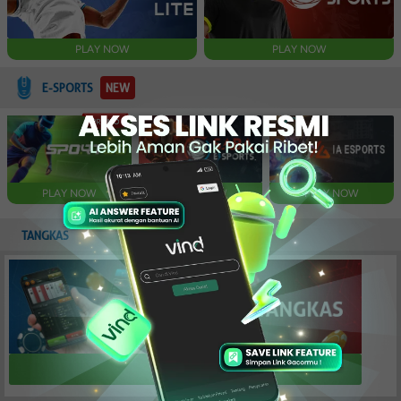
PLAY NOW
PLAY NOW
E-SPORTS
NEW
PLAY NOW
PLAY NOW
PLAY NOW
TANGKAS