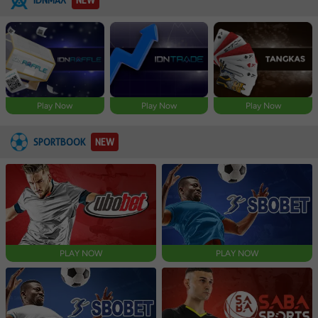
Play Now
Play Now
Play Now
SPORTBOOK
NEW
PLAY NOW
PLAY NOW