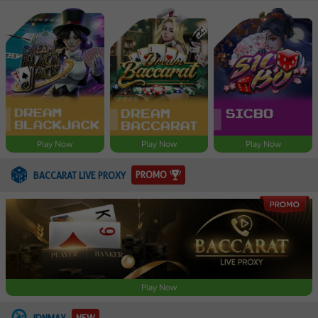
Play Now
Play Now
Play Now
PROMO
BACCARAT LIVE PROXY
Play Now
IDNMAX
NEW