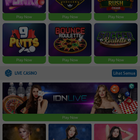
Play Now
Play Now
Play Now
Play Now
Play Now
Play Now
LIVE CASINO
Lihat Semua
Play Now