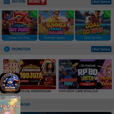
PROMO
FASTSPIN
Lihat Semua
Vegas Hot Frui...
Summer Splash ...
Goal Go Win
PROMOTION
Lihat Semua
TURNAMEN SPECIAL KEMERDEKAAN
CASH DROP GAME EKSKLUSIF
DOWNLOAD